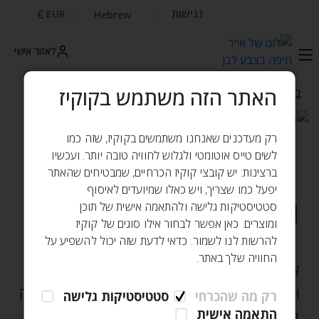
נגישות
€
EUR
Hebrew
לאזור אישי
האתר הזה משתמש בקוקיז
בית
הסיפור שלנו
רק מעדכנים שאנחנו משתמשים בקוקיז, שזה כמו
לשים טייס אוטומטי ולגלוש לחוויה טובה יותר. ועכשיו
ברצינות: יש קובצי קוקיז הכרחיים, שמבטיחים שהאתר
יפעל כמו שצריך, ויש כאלו שמיועדים לאיסוף
הסיפור שלנו
סטטיסטיקות גלישה ולהתאמה אישית של תוכן
ומוצרים. כאן אפשר לבחור אילו סוגים של קוקיז
להרשות לנו לשמור. כדאי לדעת שזה יכול להשפיע על
החוויה שלך באתר.
אייר חיפה היא חברת התעופה של הצפון
והוקמה במטרה להפעיל טיסות מנמל התעופה
רק מה שהכרחי
סטטיסטיקות גלישה
בחיפה – כל יום‚ כל היום. בספטמבר 2024‚
התאמה אישית