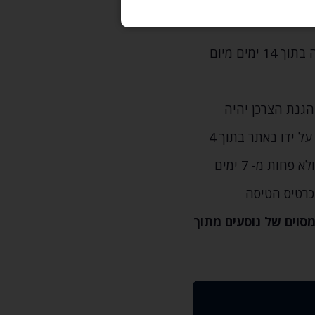
החזר כספי בגין עסקה שבוטלה ישולם באמצעות כרטיס האשראי איתו בוצעה העסקה בתוך 14 ימים מיום
הגנת הצרכן יהיה
רשאי‚ בכפוף להצגת תעודה המוכיחה זאת (כנדרש על פי דין)‚ לבטל עסקה שבוצעה על ידו באתר בתוך 4
חודשים מיום ביצוע העסקה באתר או מיום קבלת אישור ההזמנה‚ המאוחר מבניהם ולא פחות מ- 7 ימים
כרטיס הטיסה
סוים של נוסעים מתוך