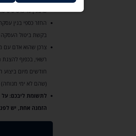
₪ בגין כל כרטיס טיס
בקשת ביטול העסקה
צרכן שהוא אדם עם מו
(שהם לא ימי מנוחה) 
לתשומת ליבכם: על מ
הזמנה אחת‚ יש לפנו