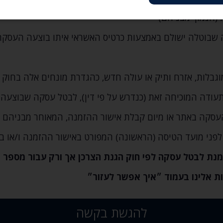
ה (הנמוך מבניהם)
גבלות‚ אזרח ותיק או עולה חדש‚ כהגדרת מונחים אלה בחוק 
לפני מועד הטיסה (הראשונה) המפורט באישור ההזמנה ו/או ב
נת לבטל עסקה לפי חוק הגנת הצרכן אך ורק עבור מספר מ
ת אלינו בעמוד ״איך אפשר לעזור״
להגשת בקשה