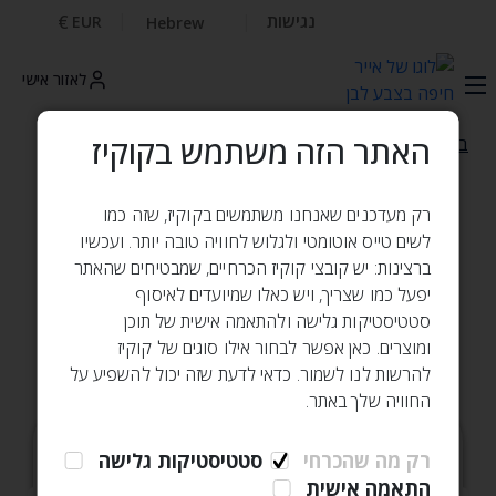
נגישות
€
EUR
Hebrew
לאזור אישי
האתר הזה משתמש בקוקיז
בית
כוכב הצפון - המגזין של אייר חיפה ✈️
רק מעדכנים שאנחנו משתמשים בקוקיז, שזה כמו
לשים טייס אוטומטי ולגלוש לחוויה טובה יותר. ועכשיו
ברצינות: יש קובצי קוקיז הכרחיים, שמבטיחים שהאתר
כוכב הצפון
המגזין
יפעל כמו שצריך, ויש כאלו שמיועדים לאיסוף
סטטיסטיקות גלישה ולהתאמה אישית של תוכן
ומוצרים. כאן אפשר לבחור אילו סוגים של קוקיז
של אייר חיפה
להרשות לנו לשמור. כדאי לדעת שזה יכול להשפיע על
החוויה שלך באתר.
הלוך ושוב
כיוון אחד
רק מה שהכרחי
סטטיסטיקות גלישה
התאמה אישית