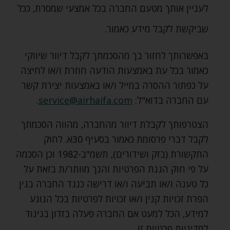
לעניין אותך מטעם החברה בכל אמצעי שמסרת‚ ככל
שביקשת לקבל מידע כאמור.
באפשרותך לחזור בך מהסכמתך לקבל דיוור שיווקי
כאמור בכל עת באמצעות הודעה חוזרת ו/או לחיצה
על כפתור ההסרה במייל ו/או באמצעות יצירת קשר
עם החברה בדוא"ל:
service@airhaifa.com
.
הצטרפותך לקבלת דיוור מהחברה‚ מהווה הסכמתך
לקבל דברי פרסומת כאמור בסעיף 30א. לחוק
התקשורת (בזק ושידורים)‚ תשמ"ב-1982 וכן הסכמה
על פי חוק הגנת הפרטיות והנך מוותר/ת בזאת על
כל טענה ו/או תביעה ו/או דרישה כנגד החברה בגין
הפרת זכויות קנין ו/או זכויות לפרטיות בכל הנוגע
למידע‚ הכל למעט אם החברה פעלה בזדון בניגוד
למדיניות פרטיות זו.