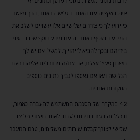
לרבות נתוני מכשיר‚ נתוני דפדפן ונתונים על
אינטראקציה עם האתר. בגלישה באתר‚ הנך מאשר
כי ידוע לך כי צדדים שלישיים אלו עשויים לשלב את
המידע הנאסף באתר זה עם מידע נוסף שכבר מצוי
בידיהם ובכך להביא לזיהוייך‚ למשל‚ אם יש לך
חשבון פעיל אצלם‚ אם את/ה מחובר/ת אליהם בעת
הגלישה ו/או אם נאספו לגביך נתונים נוספים
ממקורות אחרים.
4.2
במקרה של הסכמת המשתמש להעברה כאמור‚
ובכלל זה בעת בחירתו לעבור לאתר חיצוני של צד
שלישי לצורך קבלת שירותים משלימים‚ טרם המעבר