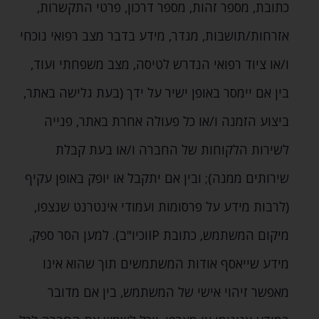
כתובת‚ מספר זהות‚ מספר דרכון‚ פרטי התקשרות‚
אזרחות/תושבות‚ מגדר‚ מידע בדבר מצב רפואי נוכחי
ו/או ציוד רפואי הנדרש לטיסה‚ מצב משפחתי ועוד‚
בין אם יימסר באופן ישיר על ידך (בעת גלישה באתר‚
ביצוע הזמנה ו/או כל פעולה אחרת באתר‚ פנייה
לשירות הלקוחות של החברה ו/או בעת קבלת
שירותים ממנה); ובין אם יתקבל או יופק באופן עקיף
(לרבות מידע על פרסומות ועמודי אינטרנט שנצפו‚
מיקום המשתמש‚ כתובת IPוכיו"ב). למען הסר ספק‚
מידע שייאסף אודות המשתמשים תוך שהוא אינו
מאפשר זיהוי אישי של המשתמש‚ בין אם מדובר