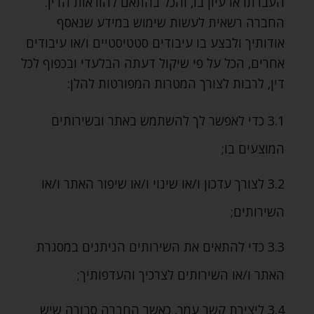
העברתו או עיון בו‚ והכל בהתאם להוראות הדין.
החברה רשאית לעשות שימוש במידע שנאסף
אודותיך ולבצע בו עיבודים סטטיסטיים ו/או עיבודים
אחרים‚ הכל על פי שיקול דעתה הבלעדי ובכפוף לכל
דין‚ לרבות לצורך המטרות המפורטות להלן:
3.1 כדי לאפשר לך להשתמש באתר ובשירותים
המוצעים בו;
3.2 לצורך עדכון ו/או שינוי ו/או שיפור האתר ו/או
השירותים;
3.3 כדי להתאים את השירותים הניתנים במסגרת
האתר ו/או השירותים לצרכיך והעדפותיך;
3.4 ליצירת קשר עמך‚ כאשר החברה סבורה שיש