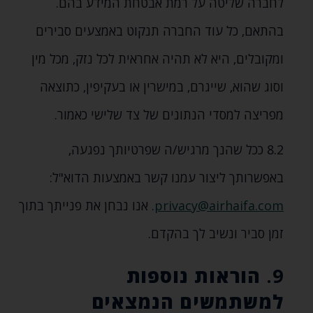
לחברה שליטה על רמת אבטחת המידע בהם.
בהתאם‚ כל עוד החברה תנקוט באמצעים סבירים
ומקובלים‚ היא לא תהיה אחראית לכל נזק‚ מכל מין
וסוג שהוא‚ שייגרם‚ במישרין או בעקיפין‚ כתוצאה
מפריצה למסדי הנתונים של צד שלישי כאמור.
8.2 ככל שהנך מרגיש/ה שפרטיותך נפגעה‚
באפשרותך ליצור עמנו קשר באמצעות הדוא"ל:
privacy@airhaifa.com
. אנו נבחן את פנייתך בתוך
זמן סביר ונשיב לך בהקדם.
9.
הוראות נוספות
למשתמשים הנמצאים