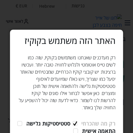
נגישות
€
EUR
Hebrew
לאזור אישי
האתר הזה משתמש בקוקיז
בית
מדיניות הפרטיות שלנו
מדיניות הפרטיות
רק מעדכנים שאנחנו משתמשים בקוקיז, שזה כמו
לשים טייס אוטומטי ולגלוש לחוויה טובה יותר. ועכשיו
ברצינות: יש קובצי קוקיז הכרחיים, שמבטיחים שהאתר
שלנו
יפעל כמו שצריך, ויש כאלו שמיועדים לאיסוף
סטטיסטיקות גלישה ולהתאמה אישית של תוכן
ומוצרים. כאן אפשר לבחור אילו סוגים של קוקיז
1. כללי
להרשות לנו לשמור. כדאי לדעת שזה יכול להשפיע על
החוויה שלך באתר.
1.1 מדיניות פרטיות זו הינה חלק
מתנאי השימוש
של
רק מה שהכרחי
סטטיסטיקות גלישה
התאמה אישית
אתר זה ("האתר")‚ אשר הינו בבעלות אייר חיפה