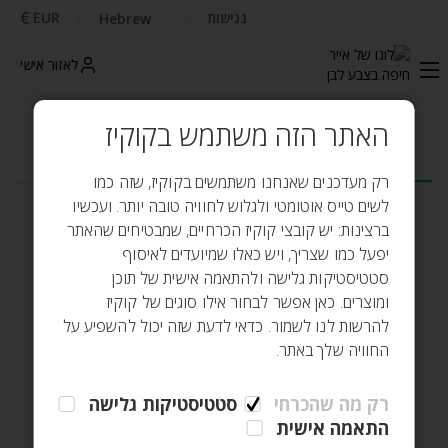
€
נגישות
EUR
Hebrew
לאזור אישי
האתר הזה משתמש בקוקיז
טיסה
מלון
ההזמנה שלי
צ׳ק אין
רק מעדכנים שאנחנו משתמשים בקוקיז, שזה כמו
לשים טייס אוטומטי ולגלוש לחוויה טובה יותר. ועכשיו
הלוך ושוב
כיוון אחד
ברצינות: יש קובצי קוקיז הכרחיים, שמבטיחים שהאתר
יפעל כמו שצריך, ויש כאלו שמיועדים לאיסוף
מאיפה?
סטטיסטיקות גלישה ולהתאמה אישית של תוכן
ומוצרים. כאן אפשר לבחור אילו סוגים של קוקיז
להרשות לנו לשמור. כדאי לדעת שזה יכול להשפיע על
לאן?
החוויה שלך באתר.
רק מה שהכרחי
סטטיסטיקות גלישה
תאריך יציאה
תאריך חזרה
התאמה אישית